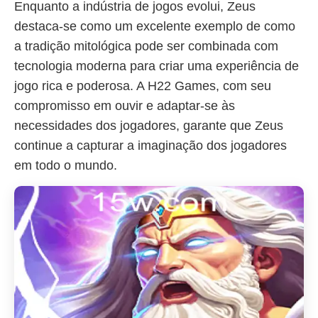
Enquanto a indústria de jogos evolui, Zeus
destaca-se como um excelente exemplo de como
a tradição mitológica pode ser combinada com
tecnologia moderna para criar uma experiência de
jogo rica e poderosa. A H22 Games, com seu
compromisso em ouvir e adaptar-se às
necessidades dos jogadores, garante que Zeus
continue a capturar a imaginação dos jogadores
em todo o mundo.