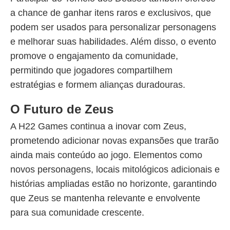
a chance de ganhar itens raros e exclusivos, que
podem ser usados para personalizar personagens
e melhorar suas habilidades. Além disso, o evento
promove o engajamento da comunidade,
permitindo que jogadores compartilhem
estratégias e formem alianças duradouras.
O Futuro de Zeus
A H22 Games continua a inovar com Zeus,
prometendo adicionar novas expansões que trarão
ainda mais conteúdo ao jogo. Elementos como
novos personagens, locais mitológicos adicionais e
histórias ampliadas estão no horizonte, garantindo
que Zeus se mantenha relevante e envolvente
para sua comunidade crescente.