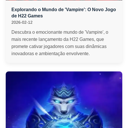
Explorando o Mundo de 'Vampire': O Novo Jogo
de H22 Games
2026-02-12
Descubra o emocionante mundo de 'Vampire', o
mais recente lançamento da H22 Games, que
promete cativar jogadores com suas dinâmicas
inovadoras e ambientação envolvente.