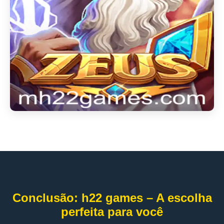
Conclusão: h22 games – A escolha
perfeita para você