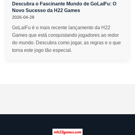
Descubra o Fascinante Mundo de GoLaiFu: O
Novo Sucesso da H22 Games
2026-04-28
GoLaiFu é o mais recente lançamento da H22
Games que está conquistando jogadores ao redor
do mundo. Descubra como jogar, as regras e o que
torna este jogo tão especial.