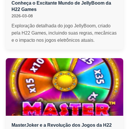
Conheça o Excitante Mundo de JellyBoom da
H22 Games
2026-03-08
Exploração detalhada do jogo JellyBoom, criado
pela H22 Games, incluindo suas regras, mecânicas
e o impacto nos jogos eletrônicos atuais.
MasterJoker e a Revolução dos Jogos da H22