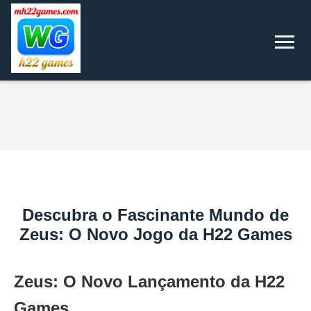
Descubra o Fascinante Mundo de
Zeus: O Novo Jogo da H22 Games
Zeus: O Novo Lançamento da H22
Games