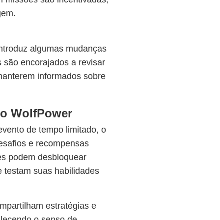
gem.
introduz algumas mudanças
 são encorajados a revisar
 manterem informados sobre
no WolfPower
ento de tempo limitado, o
esafios e recompensas
res podem desbloquear
 testam suas habilidades
partilham estratégias e
talecendo o senso de