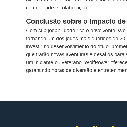
comunidade e colaboração.
Conclusão sobre o Impacto de
Com sua jogabilidade rica e envolvente, Wo
tornando um dos jogos mais queridos de 20
investir no desenvolvimento do título, prome
que trarão novas aventuras e desafios para s
um iniciante ou veterano, WolfPower oferece
garantindo horas de diversão e entretenimen