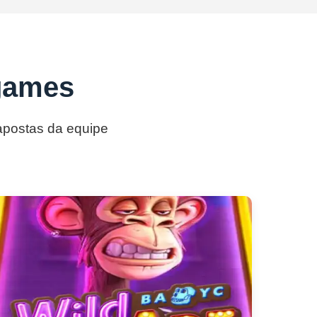
 games
 apostas da equipe