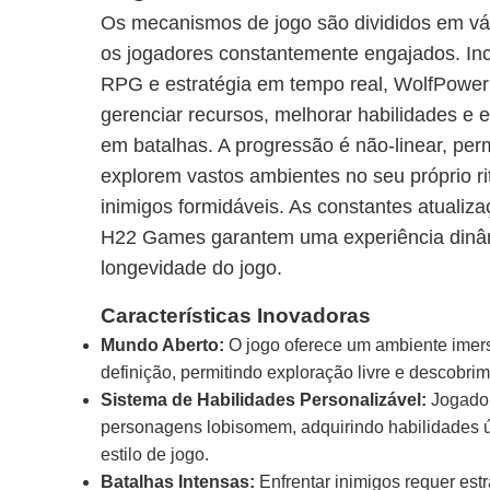
Os mecanismos de jogo são divididos em vá
os jogadores constantemente engajados. In
RPG e estratégia em tempo real, WolfPower 
gerenciar recursos, melhorar habilidades e e
em batalhas. A progressão é não-linear, per
explorem vastos ambientes no seu próprio r
inimigos formidáveis. As constantes atualiz
H22 Games garantem uma experiência dinâ
longevidade do jogo.
Características Inovadoras
Mundo Aberto:
O jogo oferece um ambiente imers
definição, permitindo exploração livre e descobri
Sistema de Habilidades Personalizável:
Jogado
personagens lobisomem, adquirindo habilidades 
estilo de jogo.
Batalhas Intensas:
Enfrentar inimigos requer es