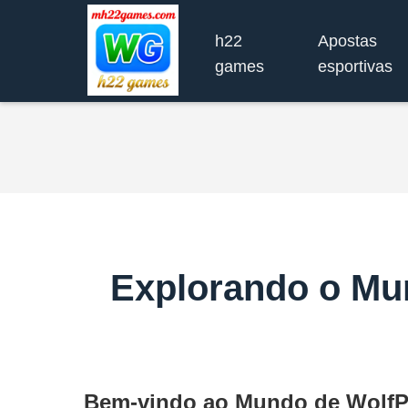
h22
Apostas
games
esportivas
Explorando o Mu
Bem-vindo ao Mundo de Wolf