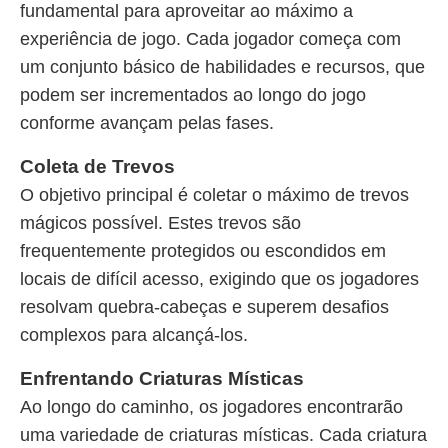
fundamental para aproveitar ao máximo a
experiência de jogo. Cada jogador começa com
um conjunto básico de habilidades e recursos, que
podem ser incrementados ao longo do jogo
conforme avançam pelas fases.
Coleta de Trevos
O objetivo principal é coletar o máximo de trevos
mágicos possível. Estes trevos são
frequentemente protegidos ou escondidos em
locais de difícil acesso, exigindo que os jogadores
resolvam quebra-cabeças e superem desafios
complexos para alcançá-los.
Enfrentando Criaturas Místicas
Ao longo do caminho, os jogadores encontrarão
uma variedade de criaturas místicas. Cada criatura