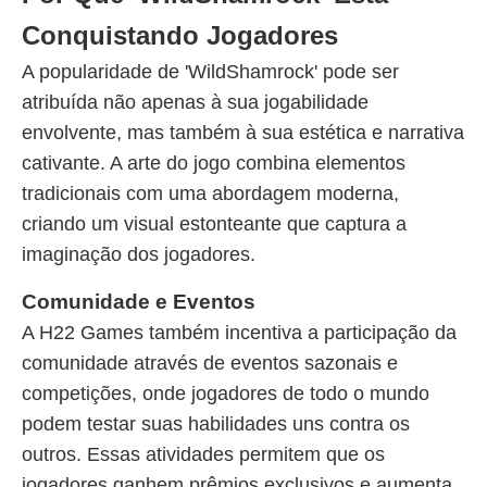
Conquistando Jogadores
A popularidade de 'WildShamrock' pode ser
atribuída não apenas à sua jogabilidade
envolvente, mas também à sua estética e narrativa
cativante. A arte do jogo combina elementos
tradicionais com uma abordagem moderna,
criando um visual estonteante que captura a
imaginação dos jogadores.
Comunidade e Eventos
A H22 Games também incentiva a participação da
comunidade através de eventos sazonais e
competições, onde jogadores de todo o mundo
podem testar suas habilidades uns contra os
outros. Essas atividades permitem que os
jogadores ganhem prêmios exclusivos e aumenta