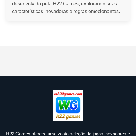
desenvolvido pela H22 Games, explorando suas
características inovadoras e regras emocionantes.
H22 Games oferece uma vasta seleção de jogos inovadores e