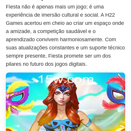
Fiesta não é apenas mais um jogo; é uma
experiência de imersão cultural e social. A H22
Games acertou em cheio ao criar um espaço onde
a amizade, a competição saudável e o
aprendizado convivem harmoniosamente. Com
suas atualizações constantes e um suporte técnico
sempre presente, Fiesta promete ser um dos
pilares no futuro dos jogos digitais.