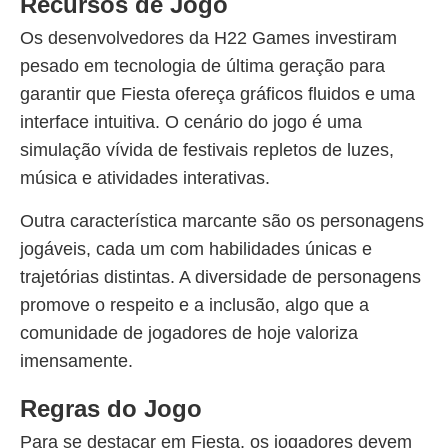
Recursos de Jogo
Os desenvolvedores da H22 Games investiram
pesado em tecnologia de última geração para
garantir que Fiesta ofereça gráficos fluidos e uma
interface intuitiva. O cenário do jogo é uma
simulação vívida de festivais repletos de luzes,
música e atividades interativas.
Outra característica marcante são os personagens
jogáveis, cada um com habilidades únicas e
trajetórias distintas. A diversidade de personagens
promove o respeito e a inclusão, algo que a
comunidade de jogadores de hoje valoriza
imensamente.
Regras do Jogo
Para se destacar em Fiesta, os jogadores devem