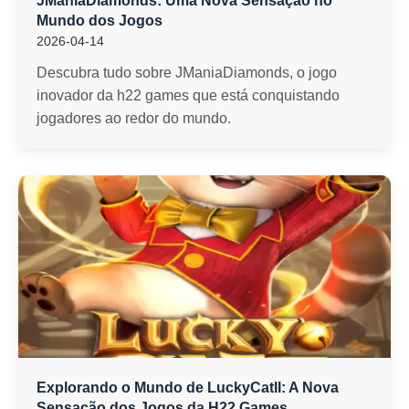
JManiaDiamonds: Uma Nova Sensação no
Mundo dos Jogos
2026-04-14
Descubra tudo sobre JManiaDiamonds, o jogo
inovador da h22 games que está conquistando
jogadores ao redor do mundo.
Explorando o Mundo de LuckyCatII: A Nova
Sensação dos Jogos da H22 Games