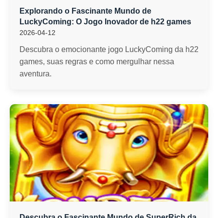
Explorando o Fascinante Mundo de
LuckyComing: O Jogo Inovador de h22 games
2026-04-12
Descubra o emocionante jogo LuckyComing da h22
games, suas regras e como mergulhar nessa
aventura.
Descubra o Fascinante Mundo de SuperRich da