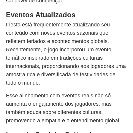
saudável de competição.
Eventos Atualizados
Fiesta está frequentemente atualizando seu
conteúdo com novos eventos sazonais que
refletem feriados e acontecimentos globais.
Recentemente, o jogo incorporou um evento
temático inspirado em tradições culturais
internacionais, proporcionando aos jogadores uma
amostra rica e diversificada de festividades de
todo o mundo.
Esse alinhamento com eventos reais não só
aumenta o engajamento dos jogadores, mas
também educa sobre diferentes culturas,
promovendo a empatia e o entendimento global.