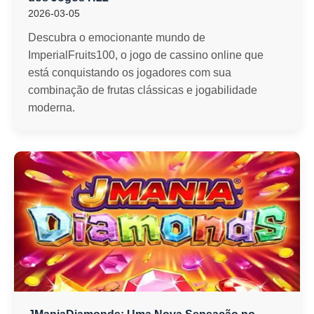
2026-03-05
Descubra o emocionante mundo de
ImperialFruits100, o jogo de cassino online que
está conquistando os jogadores com sua
combinação de frutas clássicas e jogabilidade
moderna.