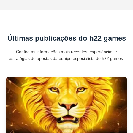
Últimas publicações do h22 games
Confira as informações mais recentes, experiências e
estratégias de apostas da equipe especialista do h22 games.