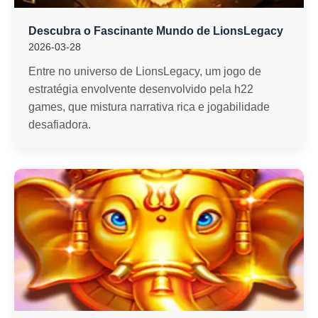
Descubra o Fascinante Mundo de LionsLegacy
2026-03-28
Entre no universo de LionsLegacy, um jogo de
estratégia envolvente desenvolvido pela h22
games, que mistura narrativa rica e jogabilidade
desafiadora.