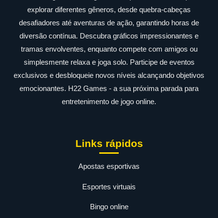
explorar diferentes gêneros, desde quebra-cabeças
desafiadores até aventuras de ação, garantindo horas de
diversão contínua. Descubra gráficos impressionantes e
tramas envolventes, enquanto compete com amigos ou
simplesmente relaxa e joga solo. Participe de eventos
exclusivos e desbloqueie novos níveis alcançando objetivos
emocionantes. H22 Games - a sua próxima parada para
entretenimento de jogo online.
Links rápidos
Apostas esportivas
Esportes virtuais
Bingo online