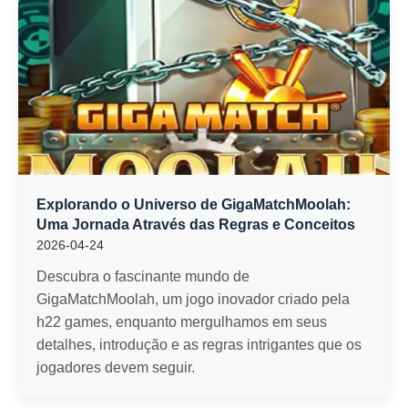
Explorando o Universo de GigaMatchMoolah:
Uma Jornada Através das Regras e Conceitos
2026-04-24
Descubra o fascinante mundo de
GigaMatchMoolah, um jogo inovador criado pela
h22 games, enquanto mergulhamos em seus
detalhes, introdução e as regras intrigantes que os
jogadores devem seguir.