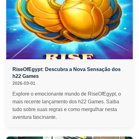
RiseOfEgypt: Descubra a Nova Sensação dos
h22 Games
2026-03-01
Explore o emocionante mundo de RiseOfEgypt, o
mais recente lançamento dos h22 Games. Saiba
tudo sobre suas regras e como mergulhar nesta
aventura fascinante.